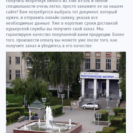
Получить «корочку» любого из этих ВУЗов и любой
специальности очень легко, просто закажите ее на нашем
сайте! Вам потребуется выбрать тот документ, который
нужен, и отправить онлайн заявку, указав все
необходимые данные. Уже в короткие сроки доставкой
курьерской службы вы получите свой заказ. Мы
гарантируем качество покупаемой вами продукции. Более
того, произвести оплату вы можете уже после того, как
получите заказ и убедитесь в его качестве.